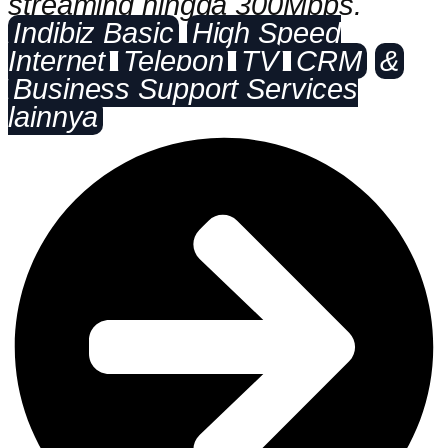
streaming hingga 300Mbps.
Indibiz Basic
High Speed
Internet
Telepon
TV
CRM
&
Business Support Services
lainnya