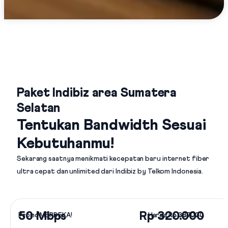
Paket Indibiz area Sumatera
Selatan
Tentukan Bandwidth Sesuai
Kebutuhanmu!
Sekarang saatnya menikmati kecepatan baru internet fiber
ultra cepat dan unlimited dari
Indibiz by Telkom Indonesia
.
50 Mbps
Rp 320.000
Promo MERDEKA!
Harga
Rp 387.000