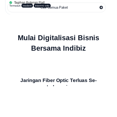
Tagihan Bulanan Flat!
Termasuk
modem
internet only
Cek Semua Paket
Mulai Digitalisasi Bisnis
Bersama Indibiz
Jaringan Fiber Optic Terluas Se-
Indonesia
Indibiz menyediakan jaringan internet cepat dan stabil yang
menjangkau seluruh wilayah Indonesia