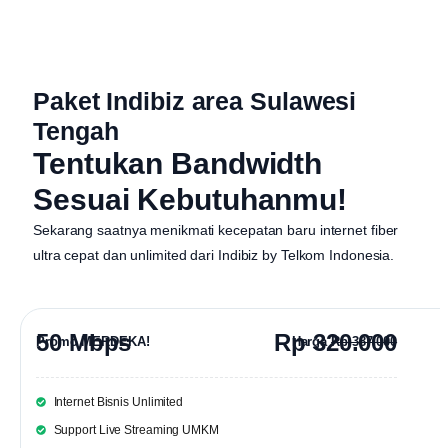
Paket Indibiz area Sulawesi
Tengah
Tentukan Bandwidth
Sesuai Kebutuhanmu!
Sekarang saatnya menikmati kecepatan baru internet fiber
ultra cepat dan unlimited dari
Indibiz by Telkom Indonesia
.
50 Mbps
Rp 320.000
Promo MERDEKA!
Harga
Rp 387.000
Internet Bisnis Unlimited
Support Live Streaming UMKM