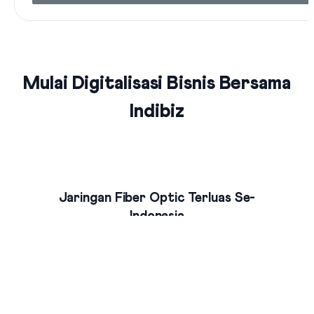
Mulai Digitalisasi Bisnis Bersama
Indibiz
Jaringan Fiber Optic Terluas Se-
Indonesia
Indibiz menyediakan jaringan internet cepat dan stabil yang
menjangkau seluruh wilayah Indonesia