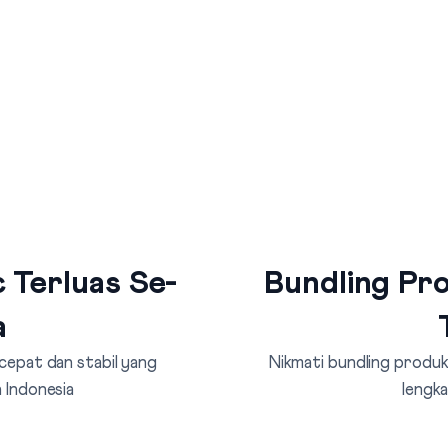
 Terluas Se-
Bundling Pro
a
 cepat dan stabil yang
Nikmati bundling produk 
 Indonesia
lengka