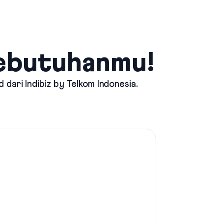
Kebutuhanmu!
d dari
Indibiz by Telkom Indonesia
.
Mau Int
Pilih p
stream
Indibiz
Suppor