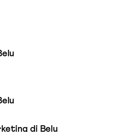
Belu
Belu
keting di Belu