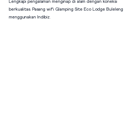
Lengkapi pengalaman menginap di alam dengan koneksi
berkualitas. Pasang wifi Glamping Site Eco Lodge Buleleng
menggunakan Indibiz.
Mulai Digitalisasi Bisnis Bersama
Indibiz
Jaringan Fiber Optic Terluas Se-
Indonesia
Indibiz menyediakan jaringan internet cepat dan stabil yang
menjangkau seluruh wilayah Indonesia