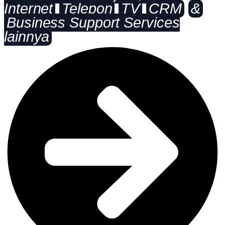
Internet
Telepon
TV
CRM
&
Business Support Services
lainnya