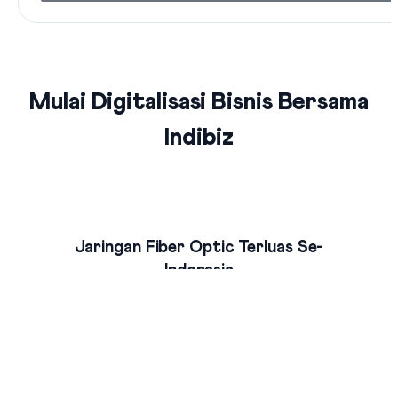
Mulai Digitalisasi Bisnis Bersama
Indibiz
Jaringan Fiber Optic Terluas Se-
Indonesia
Indibiz menyediakan jaringan internet cepat dan stabil yang
menjangkau seluruh wilayah Indonesia