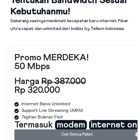
Tentukan Bandwidth Sesuai
Kebutuhanmu!
Sekarang saatnya menikmati kecepatan baru internet fiber
ultra cepat dan unlimited dari
Indibiz by Telkom Indonesia
.
Promo MERDEKA!
50 Mbps
Harga
Rp 387.000
Rp 320.000
Internet Bisnis Unlimited
Support Live Streaming UMKM
Tagihan Bulanan Flat!
Termasuk
modem
internet on
Cek Semua Paket