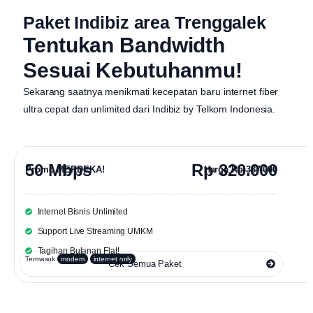
Paket Indibiz area Trenggalek
Tentukan Bandwidth
Sesuai Kebutuhanmu!
Sekarang saatnya menikmati kecepatan baru internet fiber
ultra cepat dan unlimited dari
Indibiz by Telkom Indonesia
.
50 Mbps
Rp 320.000
Promo MERDEKA!
Harga
Rp 387.000
Internet Bisnis Unlimited
Support Live Streaming UMKM
Tagihan Bulanan Flat!
Termasuk
modem
internet only
Cek Semua Paket