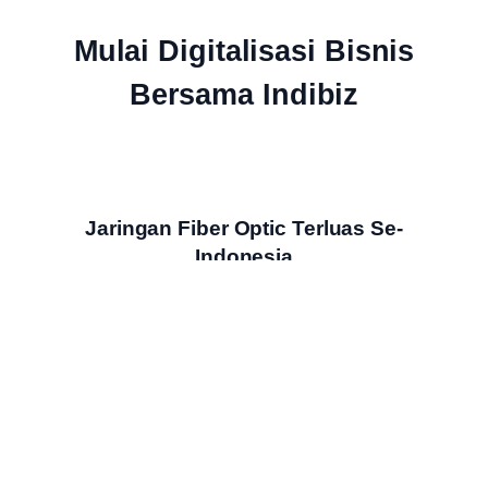
Mulai Digitalisasi Bisnis
Bersama Indibiz
Jaringan Fiber Optic Terluas Se-
Indonesia
Indibiz menyediakan jaringan internet cepat dan stabil yang
menjangkau seluruh wilayah Indonesia
Bundling Produk Digital Terbaik &
Termurah