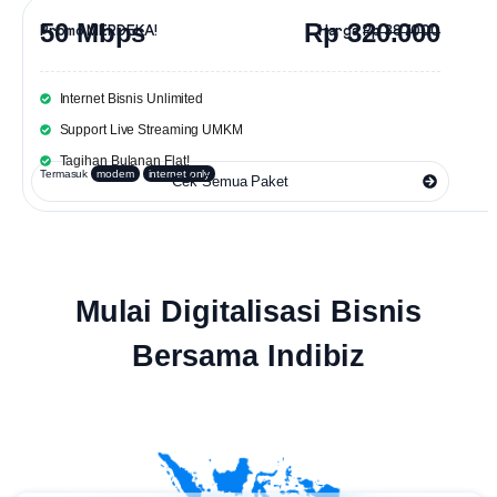
50 Mbps
Rp 320.000
Promo MERDEKA!
Harga
Rp 387.000
Internet Bisnis Unlimited
Support Live Streaming UMKM
Tagihan Bulanan Flat!
Termasuk
modem
internet only
Cek Semua Paket
Mulai Digitalisasi Bisnis
Bersama Indibiz
👋 Mau
wifi terbaik
buat bisnis?
Pasang
Indibiz Telkom
sekarang!