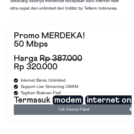
Sekarang saatnya menikmati kecepatan baru internet fiber
ultra cepat dan unlimited dari
Indibiz by Telkom Indonesia
.
Promo MERDEKA!
50 Mbps
Harga
Rp 387.000
Rp 320.000
Internet Bisnis Unlimited
Support Live Streaming UMKM
Tagihan Bulanan Flat!
Termasuk
modem
internet on
Cek Semua Paket