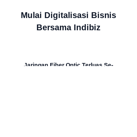
Mulai Digitalisasi Bisnis
Bersama Indibiz
Jaringan Fiber Optic Terluas Se-
Indonesia
Indibiz menyediakan jaringan internet cepat dan stabil yang
menjangkau seluruh wilayah Indonesia
Bundling Produk Digital Terbaik &
Termurah
Nikmati bundling produk digital Indibiz dengan harga hemat,