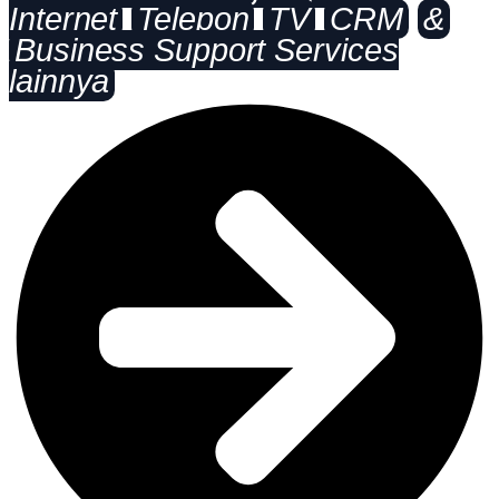
Internet
Telepon
TV
CRM
&
Business Support Services
lainnya