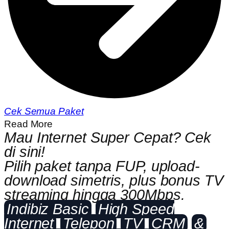
Cek Semua Paket
Read More
Mau Internet Super Cepat? Cek
di sini!
Pilih paket tanpa FUP, upload-
download simetris, plus bonus TV
streaming hingga 300Mbps.
Indibiz Basic
High Speed
Internet
Telepon
TV
CRM
&