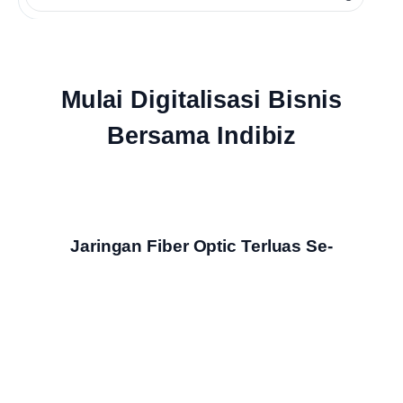
Mulai Digitalisasi Bisnis
Bersama Indibiz
Jaringan Fiber Optic Terluas Se-
Indonesia
Indibiz menyediakan jaringan internet cepat dan stabil yang
menjangkau seluruh wilayah Indonesia
Bundling Produk Digital Terbaik &