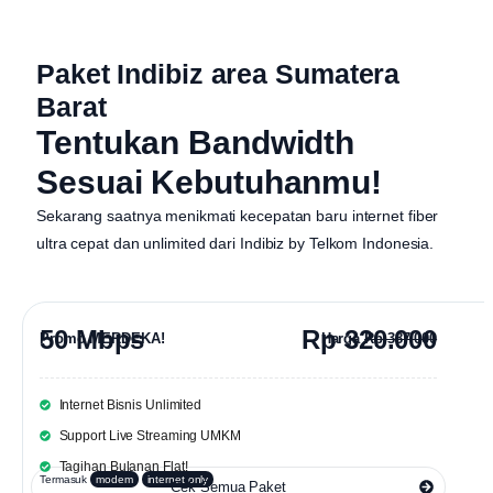
Paket Indibiz area Sumatera
Barat
Tentukan Bandwidth
Sesuai Kebutuhanmu!
Sekarang saatnya menikmati kecepatan baru internet fiber
ultra cepat dan unlimited dari
Indibiz by Telkom Indonesia
.
50 Mbps
Rp 320.000
Promo MERDEKA!
Harga
Rp 387.000
Internet Bisnis Unlimited
Support Live Streaming UMKM
Tagihan Bulanan Flat!
Termasuk
modem
internet only
Cek Semua Paket