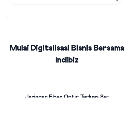
Mulai Digitalisasi Bisnis Bersama
Indibiz
Jaringan Fiber Optic Terluas Se-
Indonesia
Indibiz menyediakan jaringan internet cepat dan stabil yang
menjangkau seluruh wilayah Indonesia