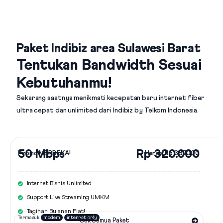
Paket Indibiz area Sulawesi Barat
Tentukan Bandwidth Sesuai
Kebutuhanmu!
Sekarang saatnya menikmati kecepatan baru internet fiber
ultra cepat dan unlimited dari
Indibiz by Telkom Indonesia
.
50 Mbps
Rp 320.000
Promo MERDEKA!
Harga
Rp 387.000
Internet Bisnis Unlimited
Support Live Streaming UMKM
Tagihan Bulanan Flat!
Termasuk
modem
internet only
Cek Semua Paket