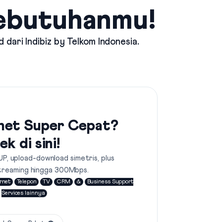
Kebutuhanmu!
d dari
Indibiz by Telkom Indonesia
.
net Super Cepat?
ek di sini!
UP, upload-download simetris, plus
treaming hingga 300Mbps.
rnet
Telepon
TV
CRM
&
Business Support
Services lainnya