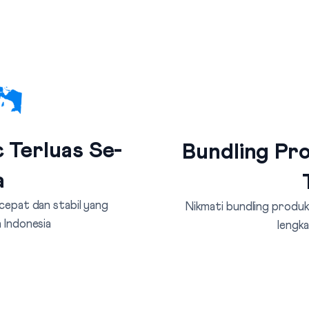
 Terluas Se-
Bundling Pro
a
 cepat dan stabil yang
Nikmati bundling produk 
 Indonesia
lengka