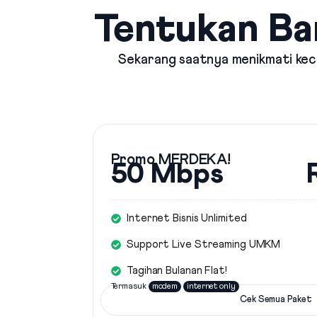
Tentukan Ba
Sekarang saatnya menikmati kece
Promo MERDEKA!
50 Mbps
Internet Bisnis Unlimited
Support Live Streaming UMKM
Tagihan Bulanan Flat!
Termasuk
modem
internet only
Cek Semua Paket