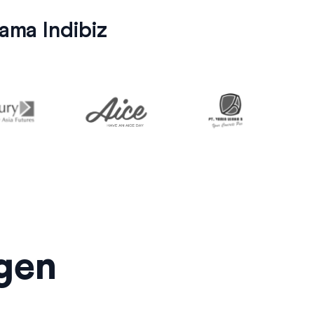
ma Indibiz
agen