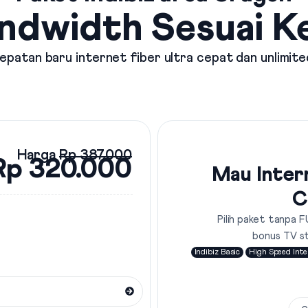
ndwidth Sesuai 
patan baru internet fiber ultra cepat dan unlimite
Harga
Rp 387.000
Rp 320.000
Mau Inter
C
Pilih paket tanpa F
bonus TV s
Indibiz Basic
High Speed Inte