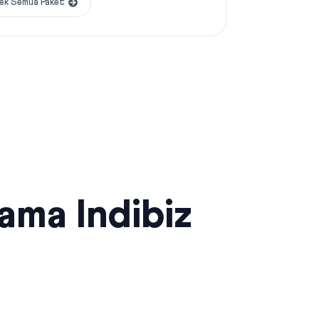
ek Semua Paket
sama Indibiz