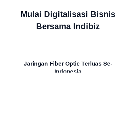
Mulai Digitalisasi Bisnis
Bersama Indibiz
Jaringan Fiber Optic Terluas Se-
Indonesia
Indibiz menyediakan jaringan internet cepat dan stabil yang
menjangkau seluruh wilayah Indonesia
Bundling Produk Digital Terbaik &
Termurah
Nikmati bundling produk digital Indibiz dengan harga hemat,