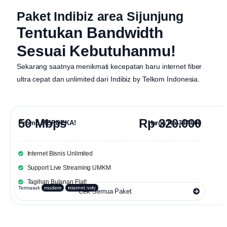
Paket Indibiz area Sijunjung
Tentukan Bandwidth
Sesuai Kebutuhanmu!
Sekarang saatnya menikmati kecepatan baru internet fiber
ultra cepat dan unlimited dari
Indibiz by Telkom Indonesia
.
50 Mbps
Rp 320.000
Promo MERDEKA!
Harga
Rp 387.000
Internet Bisnis Unlimited
Support Live Streaming UMKM
Tagihan Bulanan Flat!
Termasuk
modem
internet only
Cek Semua Paket