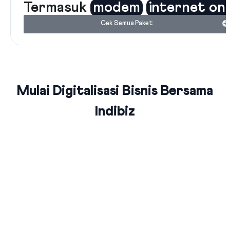
Termasuk
modem
internet on
Cek Semua Paket
Mulai Digitalisasi Bisnis Bersama
Indibiz
Jaringan Fiber Optic Terluas Se-
Indonesia
Indibiz menyediakan jaringan internet cepat dan stabil yang
menjangkau seluruh wilayah Indonesia