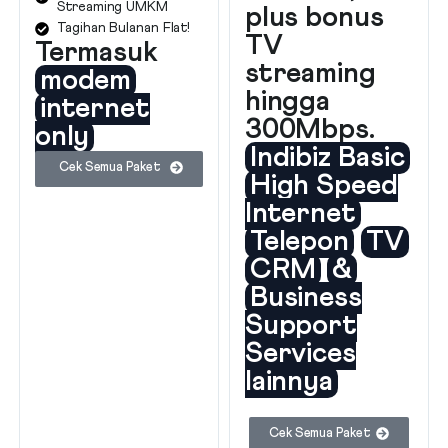
Streaming UMKM
plus bonus
Tagihan Bulanan Flat!
TV
Termasuk
streaming
modem
hingga
internet
300Mbps.
only
Indibiz Basic
Cek Semua Paket
High Speed
Internet
Telepon
TV
CRM
&
Business
Support
Services
lainnya
Cek Semua Paket