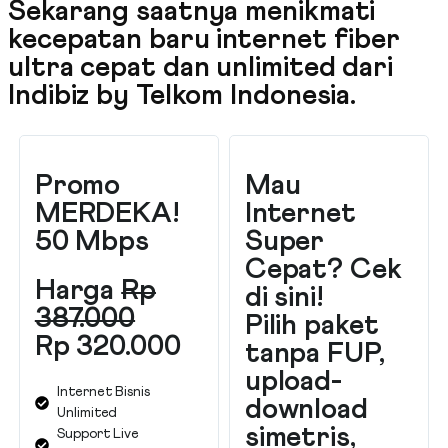
Sekarang saatnya menikmati
kecepatan baru internet fiber
ultra cepat dan unlimited dari
Indibiz by Telkom Indonesia
.
Promo
Mau
MERDEKA!
Internet
50 Mbps
Super
Cepat? Cek
Harga
Rp
di sini!
387.000
Pilih paket
Rp 320.000
tanpa FUP,
upload-
Internet Bisnis
download
Unlimited
simetris,
Support Live