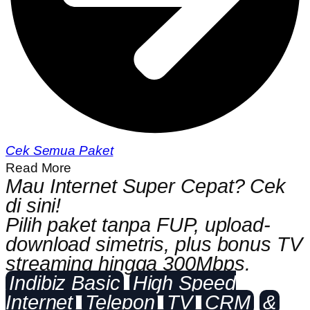
Cek Semua Paket
Read More
Mau Internet Super Cepat? Cek
di sini!
Pilih paket tanpa FUP, upload-
download simetris, plus bonus TV
streaming hingga 300Mbps.
Indibiz Basic
High Speed
Internet
Telepon
TV
CRM
&