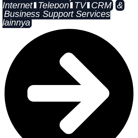
Internet
Telepon
TV
CRM
&
Business Support Services
lainnya