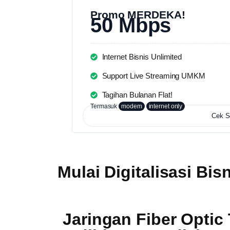
Promo MERDEKA!
50 Mbps
Internet Bisnis Unlimited
Support Live Streaming UMKM
Tagihan Bulanan Flat!
Termasuk
modem
internet only
Cek S
Mulai Digitalisasi Bis
Jaringan Fiber Optic