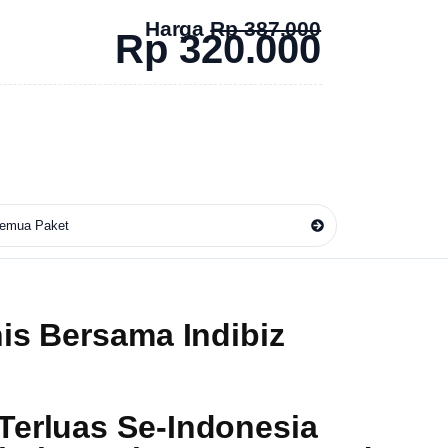
Harga
Rp 387.000
Rp 320.000
emua Paket
nis Bersama Indibiz
 Terluas Se-Indonesia