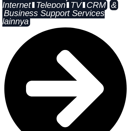
Internet
Telepon
TV
CRM
&
Business Support Services
lainnya