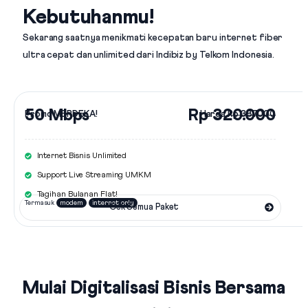
Kebutuhanmu!
Sekarang saatnya menikmati kecepatan baru internet fiber
ultra cepat dan unlimited dari
Indibiz by Telkom Indonesia
.
50 Mbps
Rp 320.000
Promo MERDEKA!
Harga
Rp 387.000
Internet Bisnis Unlimited
Support Live Streaming UMKM
Tagihan Bulanan Flat!
Termasuk
modem
internet only
Cek Semua Paket
Mulai Digitalisasi Bisnis Bersama