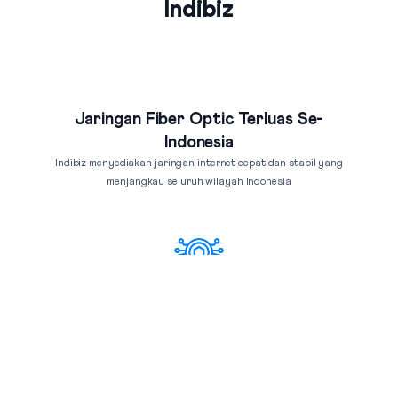
Indibiz
Jaringan Fiber Optic Terluas Se-
Indonesia
Indibiz menyediakan jaringan internet cepat dan stabil yang
menjangkau seluruh wilayah Indonesia
Bundling Produk Digital Terbaik &
Termurah
Nikmati bundling produk digital Indibiz dengan harga hemat,
fitur lengkap & layanan berkualitas