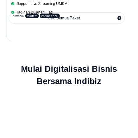
Support Live Streaming UMKM
Tagihan Bulanan Flat!
Termasuk
modem
internet only
Cek Semua Paket
Mulai Digitalisasi Bisnis
Bersama Indibiz
Jaringan Fiber Optic Terluas Se-
Indonesia
Indibiz menyediakan jaringan internet cepat dan stabil yang