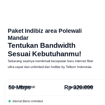
Paket Indibiz area Polewali
Mandar
Tentukan Bandwidth
Sesuai Kebutuhanmu!
Sekarang saatnya menikmati kecepatan baru internet fiber
ultra cepat dan unlimited dari
Indibiz by Telkom Indonesia
.
50 Mbps
Rp 320.000
Promo MERDEKA!
Harga
Rp 387.000
Internet Bisnis Unlimited