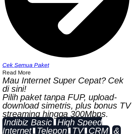
Cek Semua Paket
Read More
Mau Internet Super Cepat? Cek
di sini!
Pilih paket tanpa FUP, upload-
download simetris, plus bonus TV
streaming hingga 300Mbps.
Indibiz Basic
High Speed
Internet
Telepon
TV
CRM
&