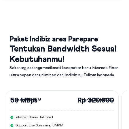
Paket Indibiz area Parepare
Tentukan Bandwidth Sesuai
Kebutuhanmu!
Sekarang saatnya menikmati kecepatan baru internet fiber
ultra cepat dan unlimited dari
Indibiz by Telkom Indonesia
.
50 Mbps
Rp 320.000
Promo MERDEKA!
Harga
Rp 387.000
Internet Bisnis Unlimited
Support Live Streaming UMKM