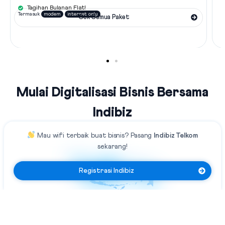
Tagihan Bulanan Flat!
Termasuk
modem
internet only
Cek Semua Paket
Mulai Digitalisasi Bisnis Bersama
Indibiz
Mau
wifi terbaik
buat bisnis?
Pasang
Indibiz Telkom
sekarang!
Registrasi Indibiz
Jaringan Fiber Optic Terluas Se-
Indonesia
Indibiz menyediakan jaringan internet cepat dan stabil yang