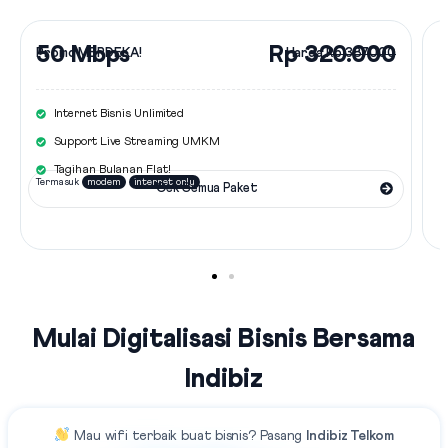
50 Mbps
Rp 320.000
Promo MERDEKA!
Harga
Rp 387.000
Internet Bisnis Unlimited
Support Live Streaming UMKM
Tagihan Bulanan Flat!
Termasuk
modem
internet only
Cek Semua Paket
Mulai Digitalisasi Bisnis Bersama
Indibiz
Mau
wifi terbaik
buat bisnis?
Pasang
Indibiz Telkom