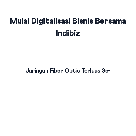
Mulai Digitalisasi Bisnis Bersama
Indibiz
Jaringan Fiber Optic Terluas Se-
Indonesia
Indibiz menyediakan jaringan internet cepat dan stabil yang
menjangkau seluruh wilayah Indonesia
Bundling Produk Digital Terbaik &
Termurah