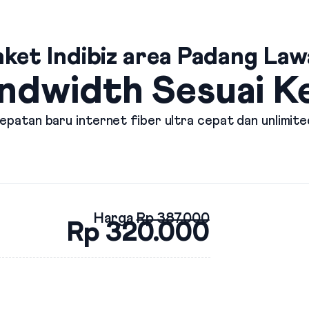
aket Indibiz area Padang Law
ndwidth Sesuai 
patan baru internet fiber ultra cepat dan unlimite
Harga
Rp 387.000
Rp 320.000