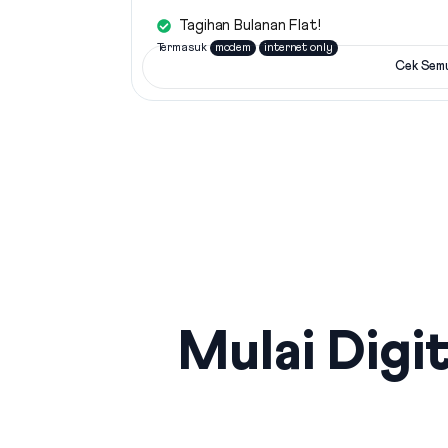
Tagihan Bulanan Flat!
Termasuk
modem
internet only
Cek Sem
Mulai Digit