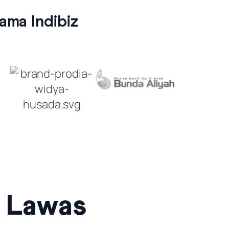
ma Indibiz
g Lawas