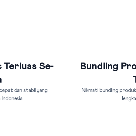
 Terluas Se-
Bundling Pro
a
 cepat dan stabil yang
Nikmati bundling produk 
 Indonesia
lengka