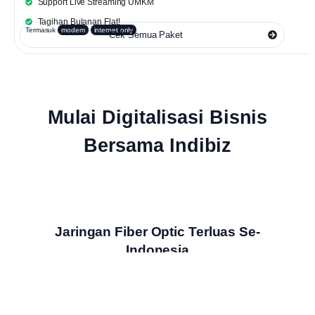
Support Live Streaming UMKM
Tagihan Bulanan Flat!
Termasuk
modem
internet only
Cek Semua Paket
Mulai Digitalisasi Bisnis
Bersama Indibiz
Jaringan Fiber Optic Terluas Se-
Indonesia
Indibiz menyediakan jaringan internet cepat dan stabil yang
menjangkau seluruh wilayah Indonesia