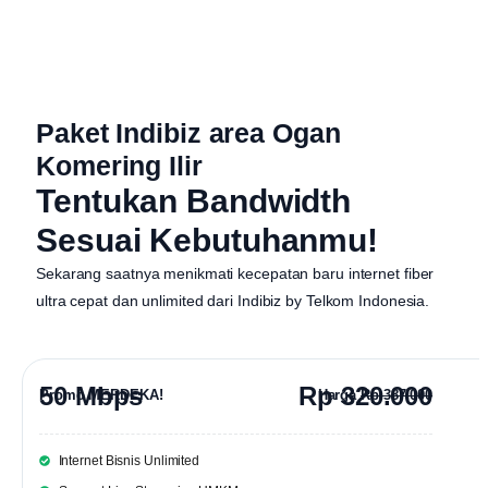
Paket Indibiz area Ogan
Komering Ilir
Tentukan Bandwidth
Sesuai Kebutuhanmu!
Sekarang saatnya menikmati kecepatan baru internet fiber
ultra cepat dan unlimited dari
Indibiz by Telkom Indonesia
.
50 Mbps
Rp 320.000
Promo MERDEKA!
Harga
Rp 387.000
Internet Bisnis Unlimited