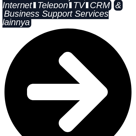
Internet
Telepon
TV
CRM
&
Business Support Services
lainnya