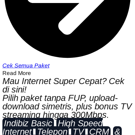
Cek Semua Paket
Read More
Mau Internet Super Cepat? Cek
di sini!
Pilih paket tanpa FUP, upload-
download simetris, plus bonus TV
streaming hingga 300Mbps.
Indibiz Basic
High Speed
Internet
Telepon
TV
CRM
&