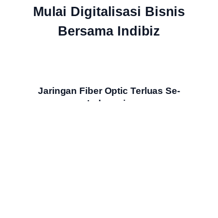
Mulai Digitalisasi Bisnis
Bersama Indibiz
Jaringan Fiber Optic Terluas Se-
Indonesia
Indibiz menyediakan jaringan internet cepat dan stabil yang
menjangkau seluruh wilayah Indonesia
Bundling Produk Digital Terbaik &
Termurah
Nikmati bundling produk digital Indibiz dengan harga hemat,