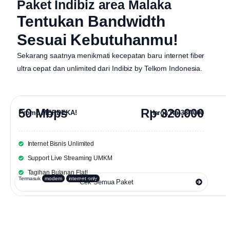
Paket Indibiz area Malaka
Tentukan Bandwidth
Sesuai Kebutuhanmu!
Sekarang saatnya menikmati kecepatan baru internet fiber
ultra cepat dan unlimited dari
Indibiz by Telkom Indonesia
.
50 Mbps
Rp 320.000
Promo MERDEKA!
Harga
Rp 387.000
Internet Bisnis Unlimited
Support Live Streaming UMKM
Tagihan Bulanan Flat!
Termasuk
modem
internet only
Cek Semua Paket