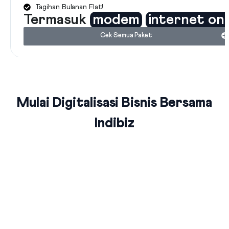
Tagihan Bulanan Flat!
Termasuk
modem
internet on
Cek Semua Paket
Mulai Digitalisasi Bisnis Bersama
Indibiz
Jaringan Fiber Optic Terluas Se-
Indonesia
Indibiz menyediakan jaringan internet cepat dan stabil yang
menjangkau seluruh wilayah Indonesia