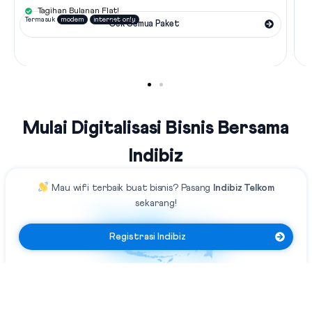
Tagihan Bulanan Flat!
Termasuk
modem
internet only
Cek Semua Paket
Mulai Digitalisasi Bisnis Bersama
Indibiz
Mau
wifi terbaik
buat bisnis?
Pasang
Indibiz Telkom
sekarang!
Registrasi Indibiz
Jaringan Fiber Optic Terluas Se-
Indonesia
Indibiz menyediakan jaringan internet cepat dan stabil yang