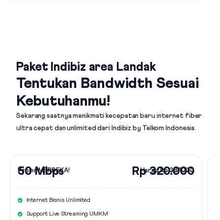
Paket Indibiz area Landak
Tentukan Bandwidth Sesuai
Kebutuhanmu!
Sekarang saatnya menikmati kecepatan baru internet fiber
ultra cepat dan unlimited dari
Indibiz by Telkom Indonesia
.
50 Mbps
Rp 320.000
Promo MERDEKA!
Harga
Rp 387.000
Internet Bisnis Unlimited
Support Live Streaming UMKM