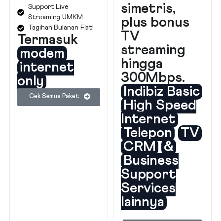
simetris,
Support Live
Streaming UMKM
plus bonus
Tagihan Bulanan Flat!
TV
Termasuk
streaming
modem
hingga
internet
300Mbps.
only
Indibiz Basic
Cek Semua Paket
High Speed
Internet
Telepon
TV
CRM
&
Business
Support
Services
lainnya