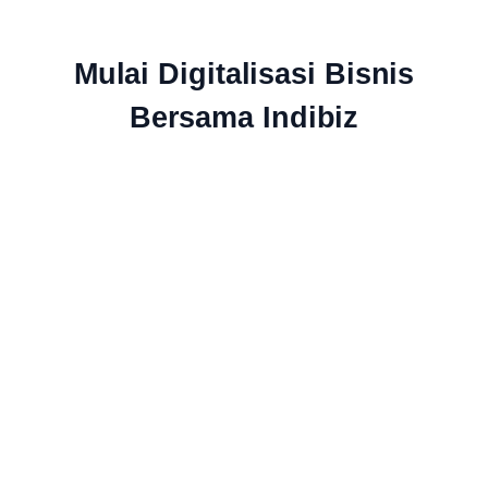
Mulai Digitalisasi Bisnis
Bersama Indibiz
Jaringan Fiber Optic Terluas Se-
Indonesia
Indibiz menyediakan jaringan internet cepat dan stabil yang
menjangkau seluruh wilayah Indonesia
Bundling Produk Digital Terbaik &
Termurah