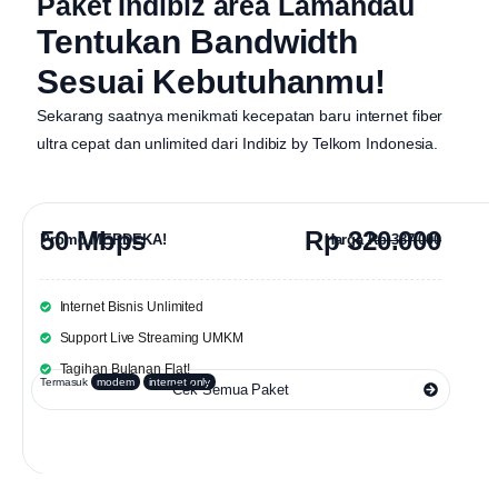
Paket Indibiz area Lamandau
Tentukan Bandwidth
Sesuai Kebutuhanmu!
Sekarang saatnya menikmati kecepatan baru internet fiber
ultra cepat dan unlimited dari
Indibiz by Telkom Indonesia
.
50 Mbps
Rp 320.000
Promo MERDEKA!
Harga
Rp 387.000
Internet Bisnis Unlimited
Support Live Streaming UMKM
Tagihan Bulanan Flat!
Termasuk
modem
internet only
Cek Semua Paket