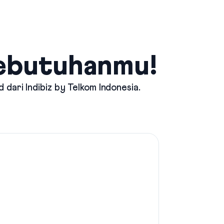
Kebutuhanmu!
d dari
Indibiz by Telkom Indonesia
.
Mau Int
Pilih p
stream
Indibiz
Suppor