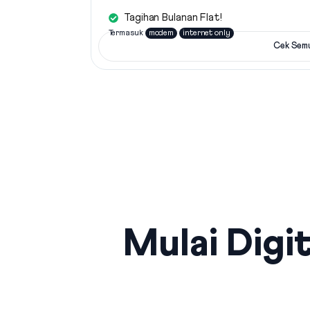
Tagihan Bulanan Flat!
Termasuk
modem
internet only
Cek Sem
Mulai Digit