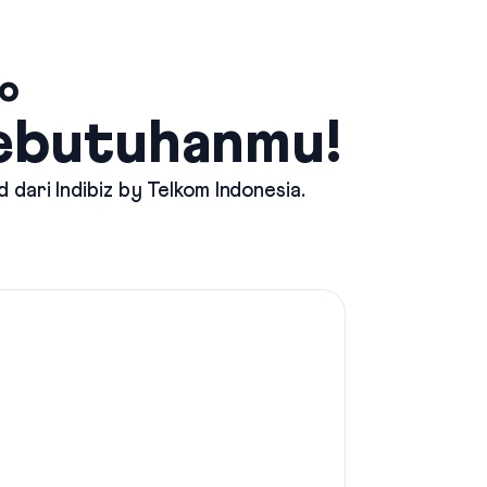
go
Kebutuhanmu!
d dari
Indibiz by Telkom Indonesia
.