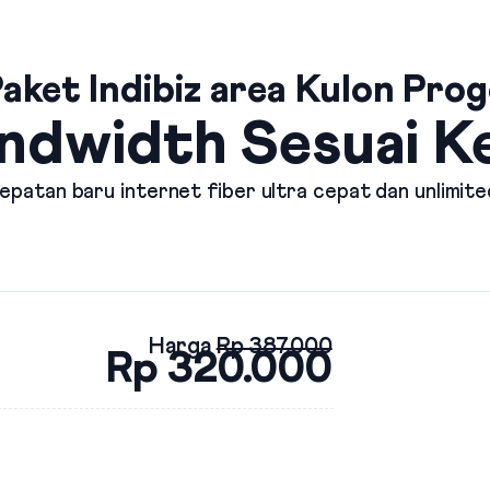
aket Indibiz area Kulon Pro
ndwidth Sesuai 
patan baru internet fiber ultra cepat dan unlimite
Harga
Rp 387.000
Rp 320.000