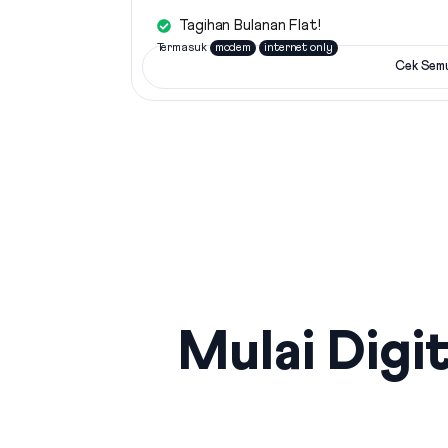
Tagihan Bulanan Flat!
Termasuk
modem
internet only
Cek Sem
Mulai Digit