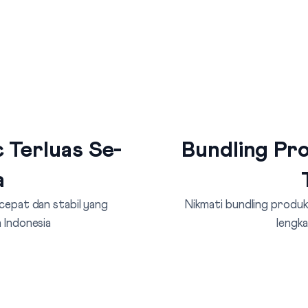
 Terluas Se-
Bundling Pro
a
 cepat dan stabil yang
Nikmati bundling produk 
 Indonesia
lengka