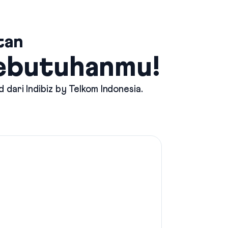
tan
Kebutuhanmu!
d dari
Indibiz by Telkom Indonesia
.
Mau Int
Pilih p
stream
Indibiz
Suppor