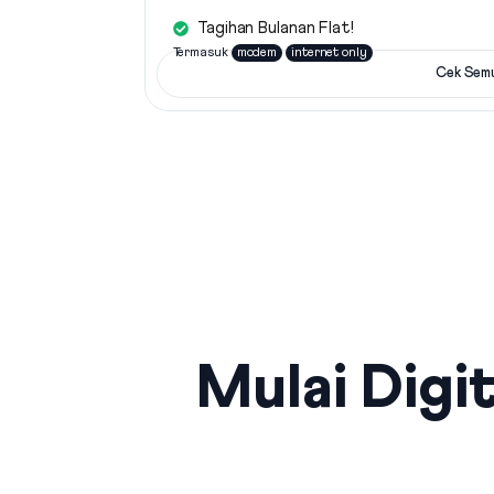
Tagihan Bulanan Flat!
Termasuk
modem
internet only
Cek Sem
Mulai Digit