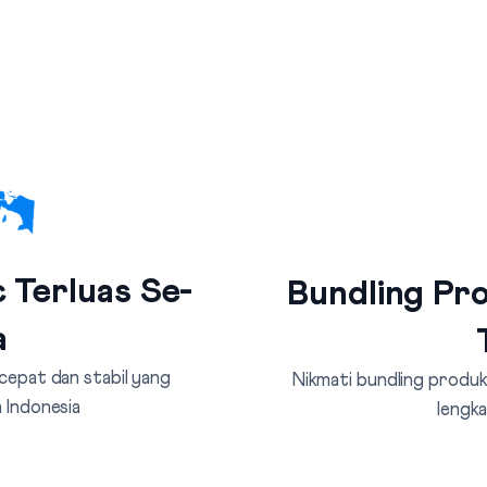
 Terluas Se-
Bundling Pro
a
 cepat dan stabil yang
Nikmati bundling produk 
 Indonesia
lengka