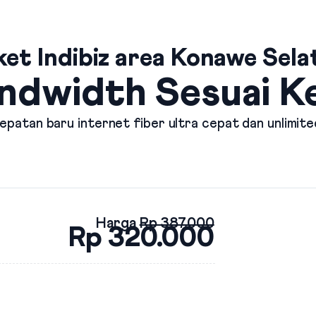
ket Indibiz area Konawe Sela
ndwidth Sesuai 
patan baru internet fiber ultra cepat dan unlimite
Harga
Rp 387.000
Rp 320.000