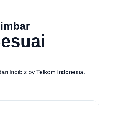
nimbar
esuai
dari
Indibiz by Telkom Indonesia
.