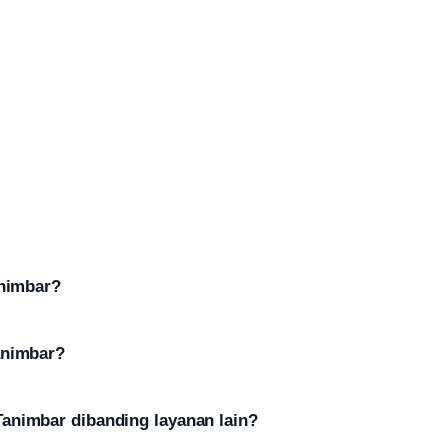
animbar?
animbar?
animbar dibanding layanan lain?