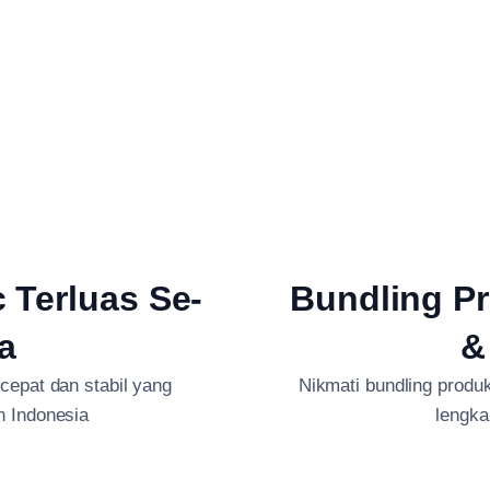
c Terluas Se-
Bundling Pr
a
&
 cepat dan stabil yang
Nikmati bundling produk 
h Indonesia
lengka