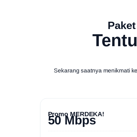
Paket
Tent
Sekarang saatnya menikmati kece
Promo MERDEKA!
50 Mbps