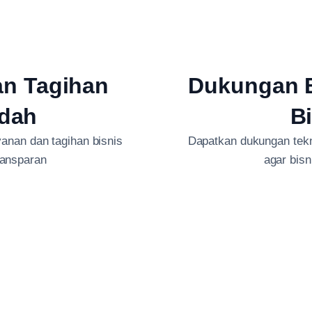
an Tagihan
Dukungan B
dah
B
anan dan tagihan bisnis
Dapatkan dukungan tekni
ransparan
agar bis