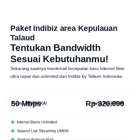
Paket Indibiz area Kepulauan
Talaud
Tentukan Bandwidth
Sesuai Kebutuhanmu!
Sekarang saatnya menikmati kecepatan baru internet fiber
ultra cepat dan unlimited dari
Indibiz by Telkom Indonesia
.
50 Mbps
Rp 320.000
Promo MERDEKA!
Harga
Rp 387.000
Internet Bisnis Unlimited
Support Live Streaming UMKM
Tagihan Bulanan Flat!