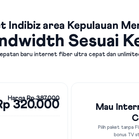
t Indibiz area Kepulauan Me
ndwidth Sesuai 
patan baru internet fiber ultra cepat dan unlimite
Harga
Rp 387.000
Rp 320.000
Mau Inter
C
Pilih paket tanpa F
bonus TV s