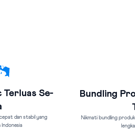
 Terluas Se-
Bundling Pro
a
 cepat dan stabil yang
Nikmati bundling produk 
 Indonesia
lengka