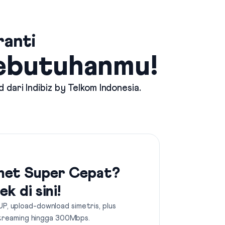
ranti
Kebutuhanmu!
d dari
Indibiz by Telkom Indonesia
.
net Super Cepat?
ek di sini!
UP, upload-download simetris, plus
treaming hingga 300Mbps.