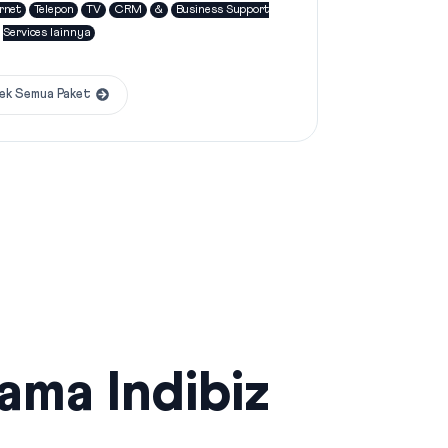
rnet
Telepon
TV
CRM
&
Business Support
Services lainnya
ek Semua Paket
sama Indibiz