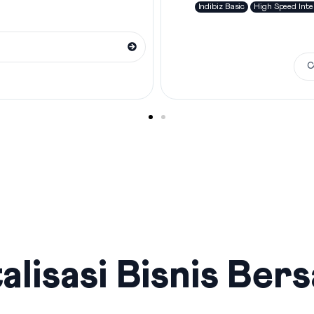
Indibiz Basic
High Speed Inte
C
alisasi Bisnis Ber