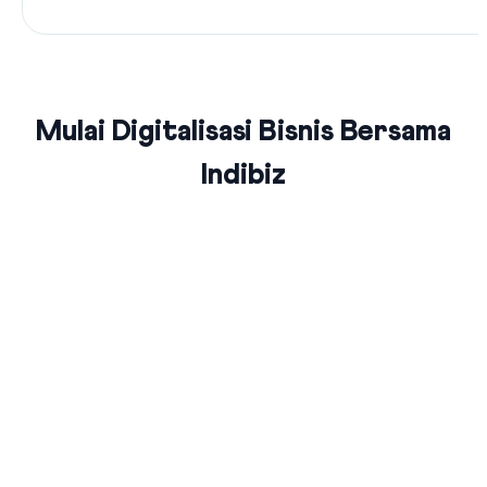
Mulai Digitalisasi Bisnis Bersama
Indibiz
Jaringan Fiber Optic Terluas Se-
Indonesia
Indibiz menyediakan jaringan internet cepat dan stabil yang
menjangkau seluruh wilayah Indonesia