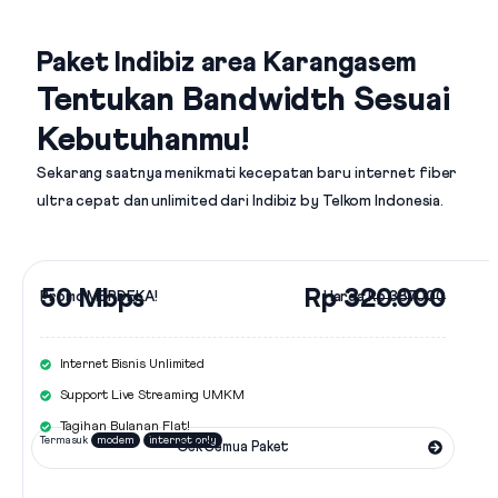
Paket Indibiz area Karangasem
Tentukan Bandwidth Sesuai
Kebutuhanmu!
Sekarang saatnya menikmati kecepatan baru internet fiber
ultra cepat dan unlimited dari
Indibiz by Telkom Indonesia
.
50 Mbps
Rp 320.000
Promo MERDEKA!
Harga
Rp 387.000
Internet Bisnis Unlimited
Support Live Streaming UMKM
Tagihan Bulanan Flat!
Termasuk
modem
internet only
Cek Semua Paket