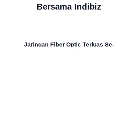
Bersama Indibiz
Jaringan Fiber Optic Terluas Se-
Indonesia
Indibiz menyediakan jaringan internet cepat dan stabil yang
menjangkau seluruh wilayah Indonesia
Bundling Produk Digital Terbaik &
Termurah
Nikmati bundling produk digital Indibiz dengan harga hemat,
fitur lengkap & layanan berkualitas