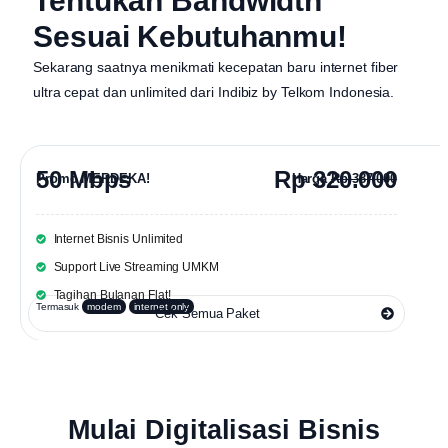
Tentukan Bandwidth
Sesuai Kebutuhanmu!
Sekarang saatnya menikmati kecepatan baru internet fiber
ultra cepat dan unlimited dari
Indibiz by Telkom Indonesia
.
50 Mbps
Rp 320.000
Promo MERDEKA!
Harga
Rp 387.000
Internet Bisnis Unlimited
Support Live Streaming UMKM
Tagihan Bulanan Flat!
Termasuk
modem
internet only
Cek Semua Paket
Mulai Digitalisasi Bisnis