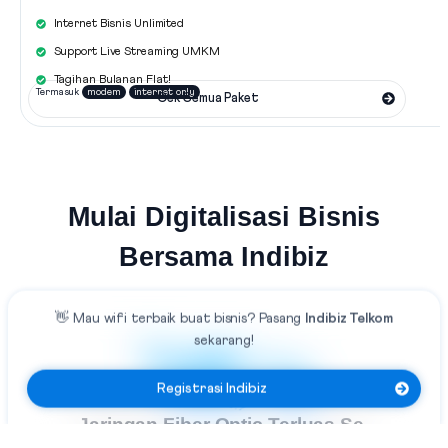
Internet Bisnis Unlimited
Support Live Streaming UMKM
Tagihan Bulanan Flat!
Termasuk
modem
internet only
Cek Semua Paket
Mulai Digitalisasi Bisnis
Bersama Indibiz
👋 Mau
wifi terbaik
buat bisnis?
Pasang
Indibiz Telkom
sekarang!
Registrasi Indibiz
Jaringan Fiber Optic Terluas Se-