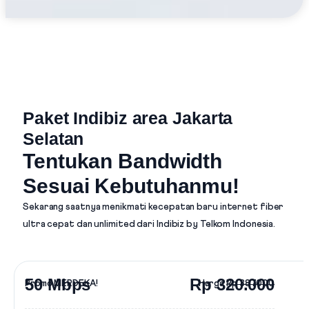
Paket Indibiz area Jakarta
Selatan
Tentukan Bandwidth
Sesuai Kebutuhanmu!
Sekarang saatnya menikmati kecepatan baru internet fiber
ultra cepat dan unlimited dari
Indibiz by Telkom Indonesia
.
50 Mbps
Rp 320.000
Promo MERDEKA!
Harga
Rp 387.000