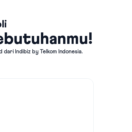
li
Kebutuhanmu!
d dari
Indibiz by Telkom Indonesia
.
Mau Int
Pilih p
stream
Indibiz
Suppor