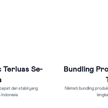
 Terluas Se-
Bundling Pro
a
 cepat dan stabil yang
Nikmati bundling produk 
 Indonesia
lengka