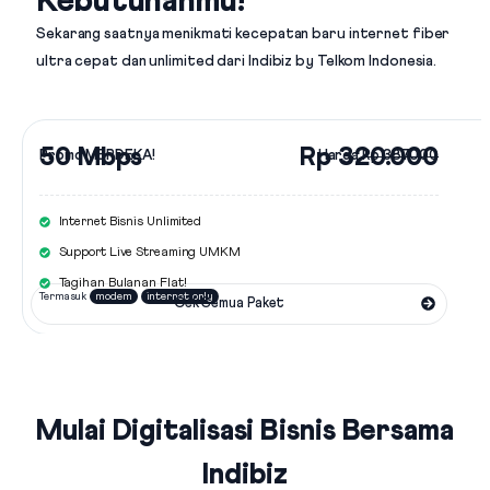
Kebutuhanmu!
Sekarang saatnya menikmati kecepatan baru internet fiber
ultra cepat dan unlimited dari
Indibiz by Telkom Indonesia
.
50 Mbps
Rp 320.000
Promo MERDEKA!
Harga
Rp 387.000
Internet Bisnis Unlimited
Support Live Streaming UMKM
Tagihan Bulanan Flat!
Termasuk
modem
internet only
Cek Semua Paket
Mulai Digitalisasi Bisnis Bersama
Indibiz