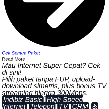
Cek Semua Paket
Read More
Mau Internet Super Cepat? Cek
di sini!
Pilih paket tanpa FUP, upload-
download simetris, plus bonus TV
streaming hingga 300Mbps.
Indibiz Basic
High Speed
Internet
Telepon
TV
CRM
&